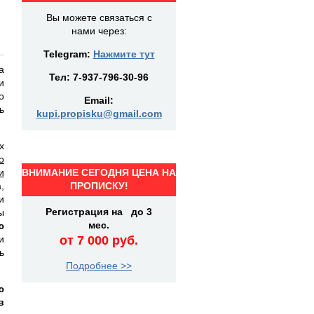
Вы можете связаться с
нами через:
Telegram:
Нажмите тут
а
Тел:
7-937-796-30-96
и
о
Email:
ь
kupi.propisku@gmail.com
х
о
и
ВНИМАНИЕ СЕГОДНЯ ЦЕНА НА
,
ПРОПИСКУ!
и
Регистрация на до 3
ы
мес.
ю
и
от 7 000 руб.
ь
Подробнее >>
ю
в