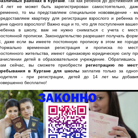
различных районах в Кургане
. Так как ребенок до достижения и
14 лет не может быть зарегистрирован самостоятельно, даж
временно, то мы представляем специальное нововведение - м
предоставляем квартиру для регистрации взрослого и ребенка п
цене одного взрослого! Важно еще и то, что для поступления вашег
ребенка в школу, вам не нужно сниматься с учета с мест
постоянной прописки. Законодательство разрешает получать форм
3, даже если вы имеете постоянную прописку в этом же городе
Формально временная регистрация и прописка по мест
постоянного жительства, имеют одинаковую юридическую силу пр
зачислении детей в образовательное учреждение. Обратившись 
нам сейчас, вы сможете приобрести
регистрацию по мест
пребывания в Кургане для школы
заплатив только за одног
родителя - при регистрации, детей до 14 лет мы добави
совершенно бесплатно!