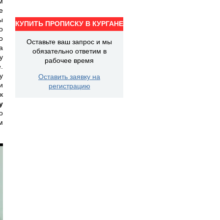
м
е
ы
КУПИТЬ ПРОПИСКУ В КУРГАНЕ
о
о
Оставьте ваш запрос и мы
а
обязательно ответим в
у
рабочее время
.
у
Оставить заявку на
и
регистрацию
к
у
о
м