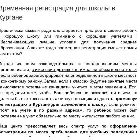
Временная регистрация для школы в
Кургане
Практически каждый родитель старается пристроить своего ребенк
в хорошую школу или гимназию с хорошими учителями 
обеспечивающую лучшие условия для получения среднег
образования. А как же тогда временная регистрация сможет помоч
вам в этом?
Исходя из норм законодательства и постановлениям местны
органов власти,
зачисление детишек в гимназии обязательно тольк
, если ребенок зарегистрирован на определенной к школе местност
- конкретному району
. Затем, если в классах будут не занятые места
зачисляются остальные кандидаты учиться в этом заведении. Есл
вы предпочитаете, чтобы Ваш ребенок не оказался ни с чем, в
должны быть готовы занять активную позицию и сделать
временну
регистрацию в Кургане для зачисления в школу
. Если родител
стоят на учете в по разным адресам, то ребенок может быт
поставлен на учет обязательно по месту жительства любого из них.
Наш центр предоставляет весь спектр услуг по
оформлени
регистрации по месту пребывания для учебных заведений 